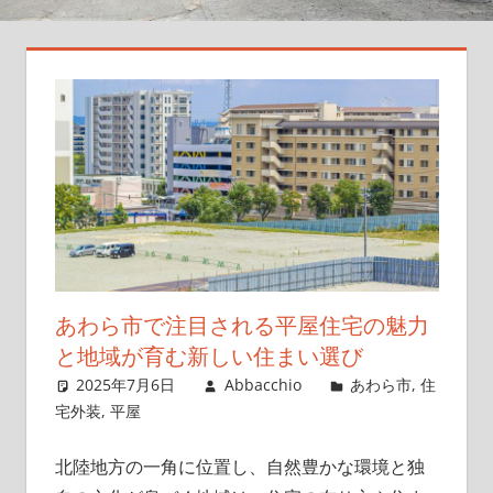
実
現
し
よ
う！
あわら市で注目される平屋住宅の魅力
と地域が育む新しい住まい選び
2025年7月6日
Abbacchio
あわら市
,
住
宅外装
,
平屋
北陸地方の一角に位置し、自然豊かな環境と独