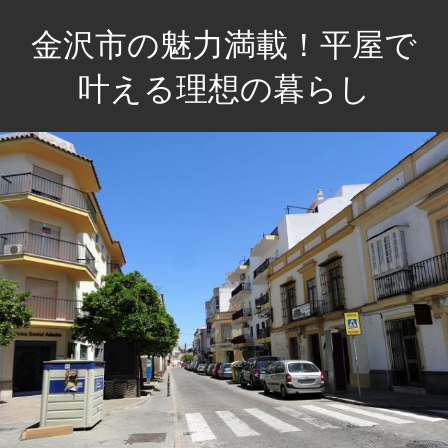
コ
金沢市の魅力満載！平屋で
ン
テ
叶える理想の暮らし
ン
贅
ツ
沢
へ
な
ス
空
キ
間
ッ
で、
プ
心
豊
か
な
毎
日
を