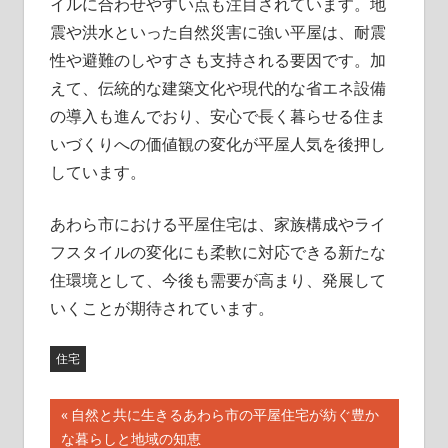
イルに合わせやすい点も注目されています。地
震や洪水といった自然災害に強い平屋は、耐震
性や避難のしやすさも支持される要因です。加
えて、伝統的な建築文化や現代的な省エネ設備
の導入も進んでおり、安心で長く暮らせる住ま
いづくりへの価値観の変化が平屋人気を後押し
しています。
あわら市における平屋住宅は、家族構成やライ
フスタイルの変化にも柔軟に対応できる新たな
住環境として、今後も需要が高まり、発展して
いくことが期待されています。
住宅
投
前
自然と共に生きるあわら市の平屋住宅が紡ぐ豊か
の
な暮らしと地域の知恵