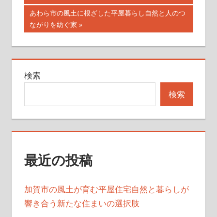
稿
記
次
あわら市の風土に根ざした平屋暮らし自然と人のつ
ナ
事:
の
ながりを紡ぐ家
記
ビ
事:
ゲ
検索
ー
検索
シ
ョ
ン
最近の投稿
加賀市の風土が育む平屋住宅自然と暮らしが
響き合う新たな住まいの選択肢