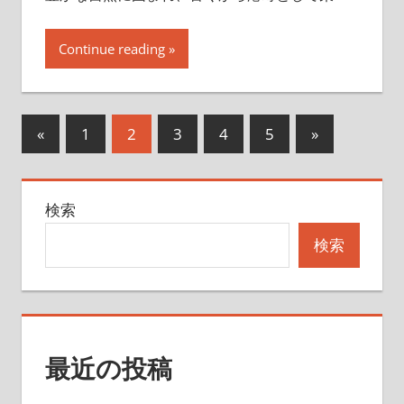
Continue reading
投
前
次
«
1
2
3
4
5
»
の
の
稿
記
記
の
検索
事
事
ペ
検索
ー
ジ
送
最近の投稿
り