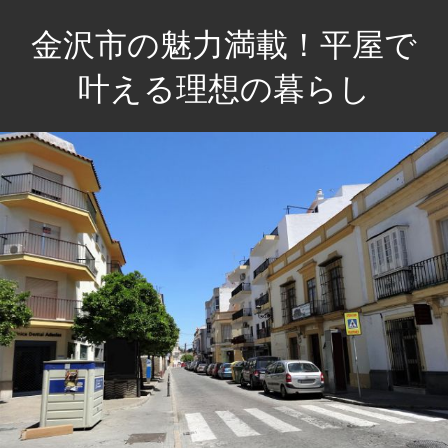
コ
金沢市の魅力満載！平屋で
ン
テ
叶える理想の暮らし
ン
贅
ツ
沢
へ
な
ス
空
キ
間
ッ
で、
プ
心
豊
か
な
毎
日
を